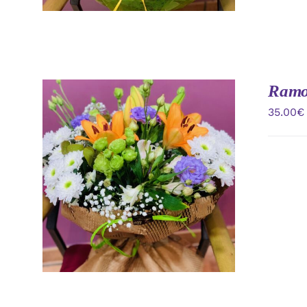
Ramo 
35.00
€
AÑADIR AL CARRITO
/
VISTA
RAPIDA