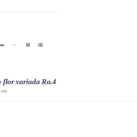
tos
flor variada Ra.4
IVA