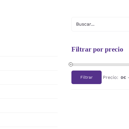
Filtrar por precio
Precio:
Filtrar
0€
Precio
Precio
mínimo
máximo