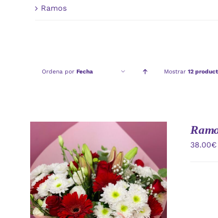
Ramos
Ordena por
Fecha
Mostrar
12 produc
Ramo 
38.00
€
AÑADIR AL CARRITO
/
VISTA
RAPIDA