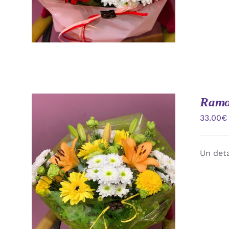
Ramo 
33.00
€
Un deta
AÑADIR AL CARRITO
/
VISTA
RAPIDA