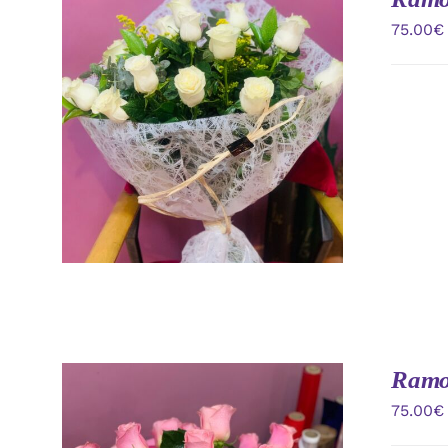
75.00
€
AÑADIR AL CARRITO
/
VISTA
RAPIDA
Ramo 
75.00
€