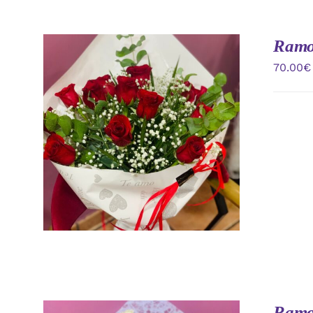
Ramo 
70.00
€
AÑADIR AL CARRITO
/
VISTA
RAPIDA
Ramo 