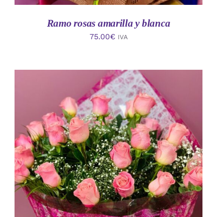
Ramo rosas amarilla y blanca
75.00
€
IVA
AÑADIR AL CARRITO
/
DETALLES