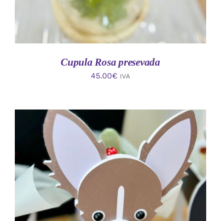
Cupula Rosa presevada
45.00
€
IVA
AÑADIR AL CARRITO
/
DETALLES