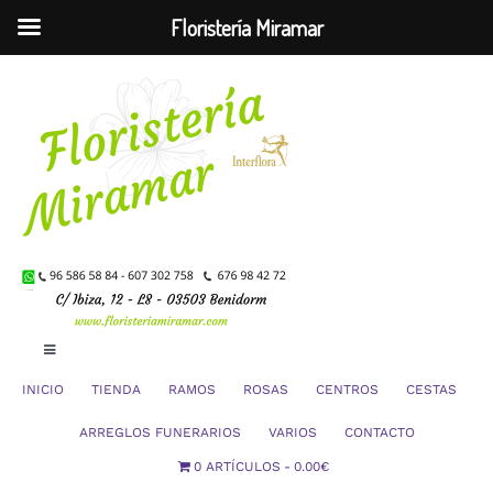
Floristería Miramar
Saltar
al
contenido
Toggle
Navigation
INICIO
TIENDA
RAMOS
ROSAS
CENTROS
CESTAS
Mi Cuenta
ARREGLOS FUNERARIOS
VARIOS
CONTACTO
0 ARTÍCULOS
0.00€
Carrito