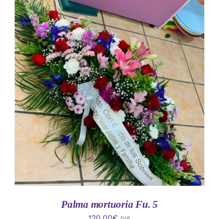
AÑADIR AL CARRITO
/
DETALLES
Palma mortuoria Fu. 5
120.00
€
IVA