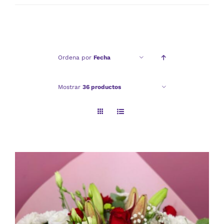
mínimo
máximo
Ordena por
Fecha
Mostrar
36 productos