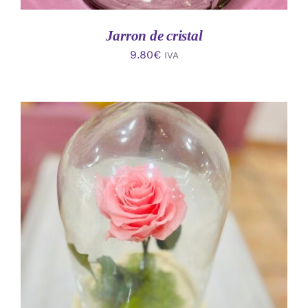
Jarron de cristal
9.80
€
IVA
AÑADIR AL CARRITO
/
DETALLES