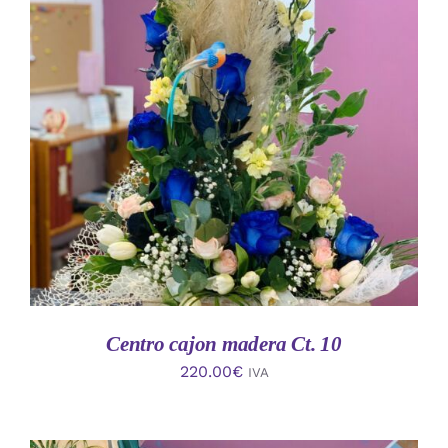
AÑADIR AL CARRITO
/
DETALLES
Centro cajon madera Ct. 10
220.00
€
IVA