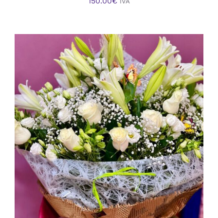
150.00
€
IVA
AÑADIR AL CARRITO
/
DETALLES