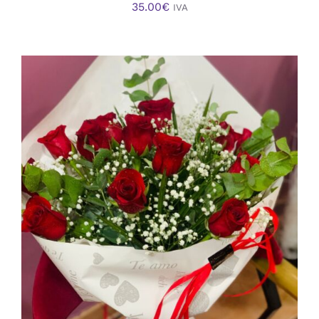
35.00
€
IVA
AÑADIR AL CARRITO
/
DETALLES