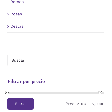
Ramos
Rosas
Cestas
Filtrar por precio
Precio:
—
Filtrar
0€
2,500€
Precio
Precio