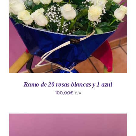
AÑADIR AL CARRITO
/
DETALLES
Ramo de 20 rosas blancas y 1 azul
100.00
€
IVA