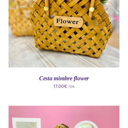
AÑADIR AL CARRITO
/
DETALLES
Cesta mimbre flower
17.00
€
IVA