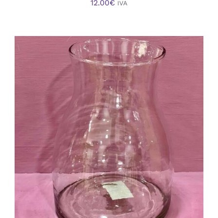
12.00
€
IVA
AÑADIR AL CARRITO
/
DETALLES