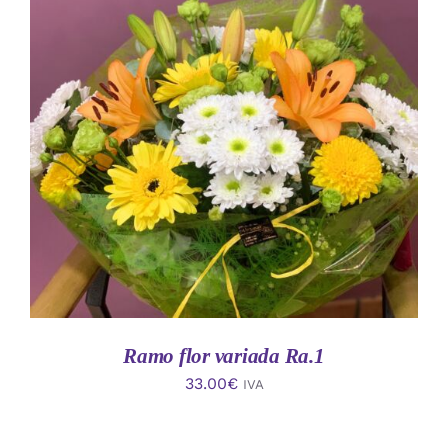
AÑADIR AL CARRITO
/
DETALLES
Ramo flor variada Ra.1
33.00
€
IVA