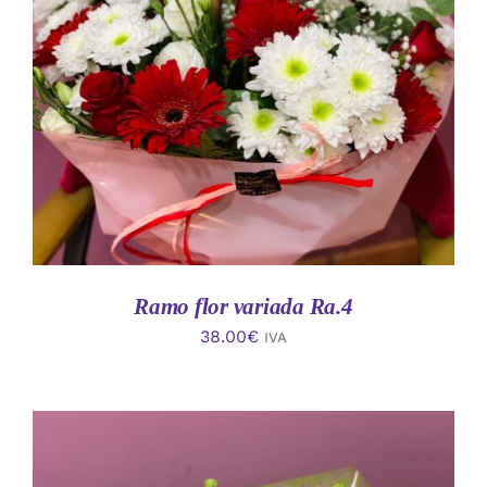
AÑADIR AL CARRITO
/
DETALLES
Ramo flor variada Ra.4
38.00
€
IVA