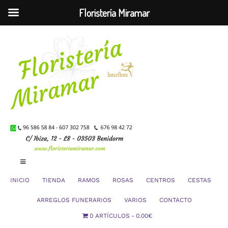
Floristería Miramar
Saltar
al
contenido
Toggle
Navigation
INICIO
TIENDA
RAMOS
ROSAS
CENTROS
CESTAS
Mi Cuenta
ARREGLOS FUNERARIOS
VARIOS
CONTACTO
0 ARTÍCULOS
0.00€
Carrito