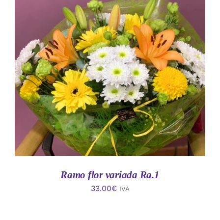
AÑADIR AL CARRITO
/
DETALLES
Ramo flor variada Ra.1
33.00
€
IVA