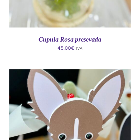
Cupula Rosa presevada
45.00
€
IVA
AÑADIR AL CARRITO
/
DETALLES