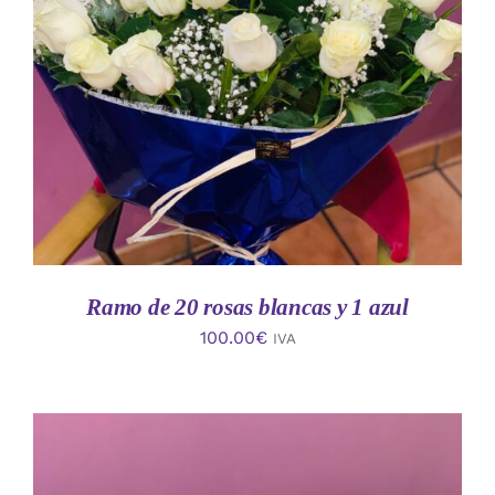
AÑADIR AL CARRITO
/
DETALLES
Ramo de 20 rosas blancas y 1 azul
100.00
€
IVA