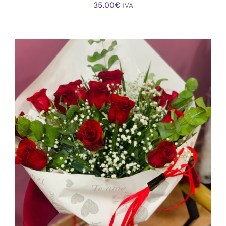
35.00
€
IVA
AÑADIR AL CARRITO
/
DETALLES