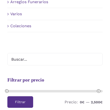
Arreglos Funerarios
Varios
Coleciones
Filtrar por precio
Precio:
—
Filtrar
0€
2,500€
Precio
Precio