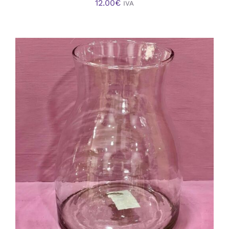
12.00
€
IVA
AÑADIR AL CARRITO
/
DETALLES