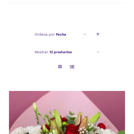
mínimo
máximo
Ordena por
Fecha
Mostrar
12 productos