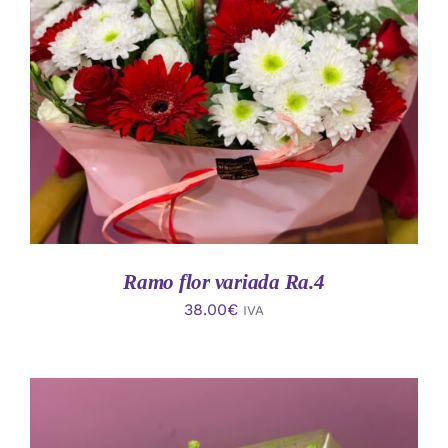
AÑADIR AL CARRITO
/
DETALLES
Ramo flor variada Ra.4
38.00
€
IVA