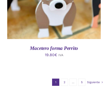
Macetero forma Perrito
19.80
€
IVA
1
2
…
5
Siguiente