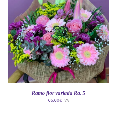
AÑADIR AL CARRITO
/
DETALLES
Ramo flor variada Ra. 5
65.00
€
IVA