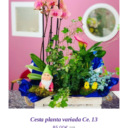
AÑADIR AL CARRITO
/
DETALLES
Cesta planta variada Ce. 13
85.00
€
IVA