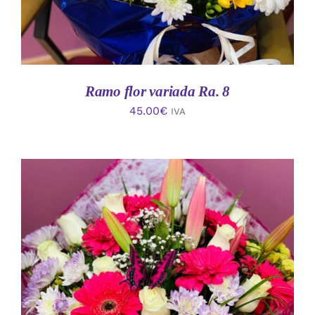
Ramo flor variada Ra. 8
45.00
€
IVA
AÑADIR AL CARRITO
/
DETALLES