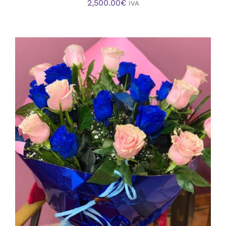
2,500.00
€
IVA
AÑADIR AL CARRITO
/
DETALLES