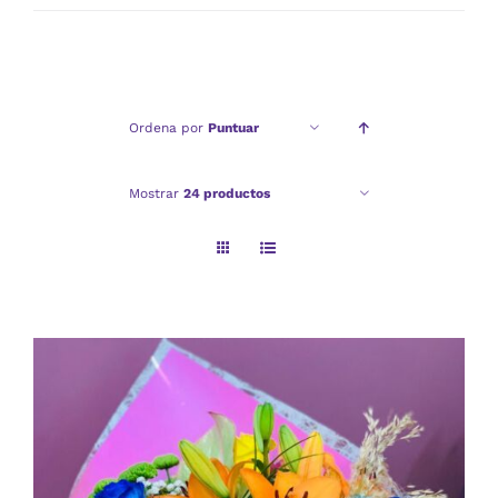
mínimo
máximo
Ordena por
Puntuar
Mostrar
24 productos