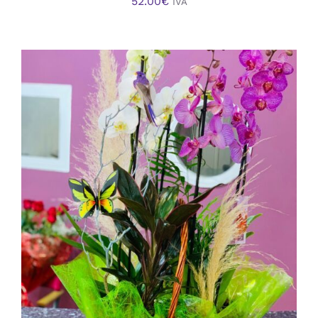
52.00
€
IVA
AÑADIR AL CARRITO
/
DETALLES