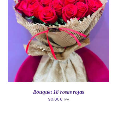
AÑADIR AL CARRITO
/
DETALLES
Bouquet 18 rosas rojas
90.00
€
IVA