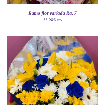
Ramo flor variada Ra. 7
55.00
€
IVA
AÑADIR AL CARRITO
/
DETALLES