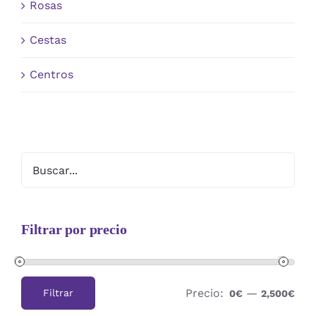
Rosas
Cestas
Centros
Filtrar por precio
Precio:
—
Filtrar
0€
2,500€
Precio
Precio