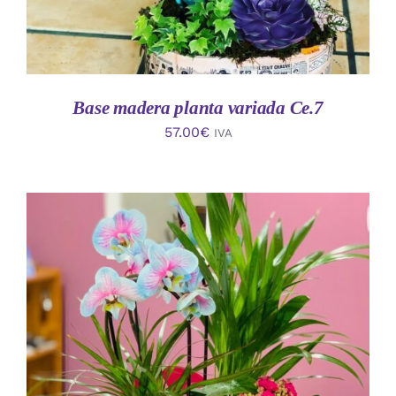
Base madera planta variada Ce.7
57.00
€
IVA
AÑADIR AL CARRITO
/
DETALLES