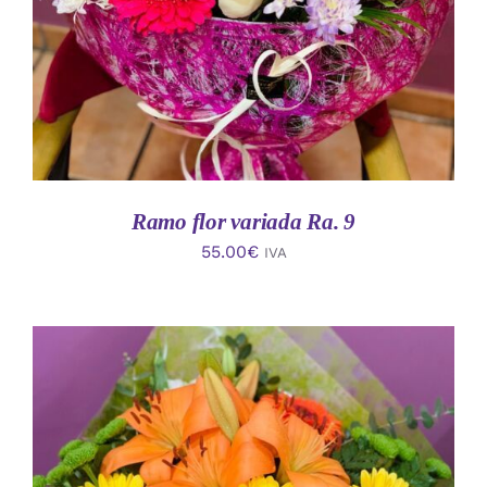
Ramo flor variada Ra. 9
55.00
€
IVA