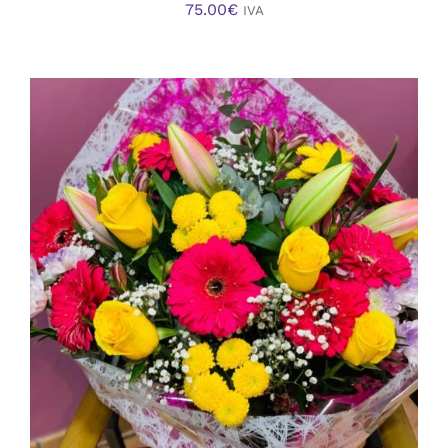
75.00
€
IVA
AÑADIR AL CARRITO
/
DETALLES