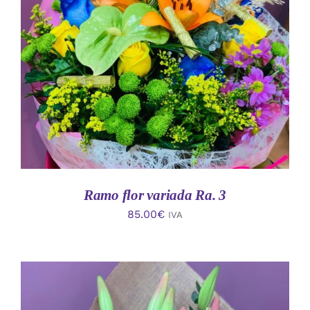
AÑADIR AL CARRITO
/
DETALLES
Ramo flor variada Ra. 3
85.00
€
IVA