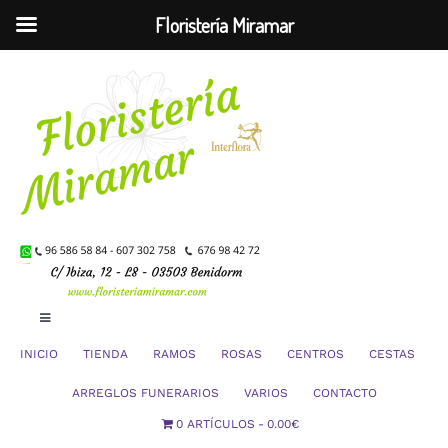
Floristería Miramar
Saltar
al
contenido
Toggle
Navigation
INICIO
TIENDA
RAMOS
ROSAS
CENTROS
CESTAS
Mi Cuenta
ARREGLOS FUNERARIOS
VARIOS
CONTACTO
0 ARTÍCULOS
0.00€
Carrito