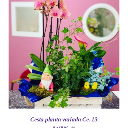
AÑADIR AL CARRITO
/
DETALLES
Cesta planta variada Ce. 13
85.00
€
IVA