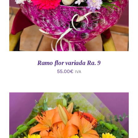
Ramo flor variada Ra. 9
55.00
€
IVA