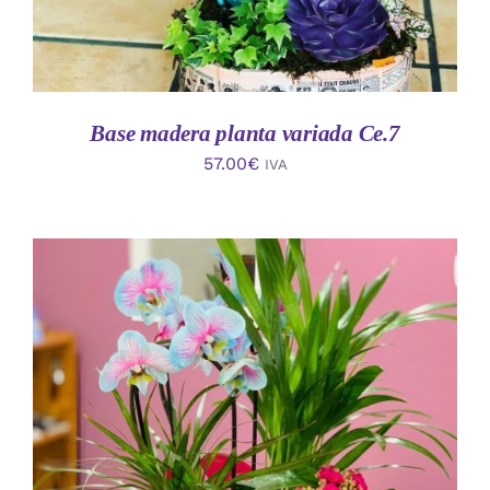
Base madera planta variada Ce.7
57.00
€
IVA
AÑADIR AL CARRITO
/
DETALLES