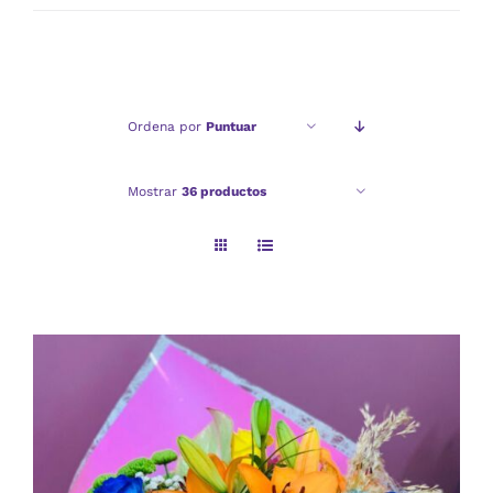
mínimo
máximo
Ordena por
Puntuar
Mostrar
36 productos