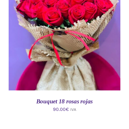
AÑADIR AL CARRITO
/
DETALLES
Bouquet 18 rosas rojas
90.00
€
IVA