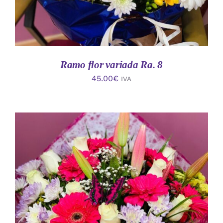
Ramo flor variada Ra. 8
45.00
€
IVA
AÑADIR AL CARRITO
/
DETALLES