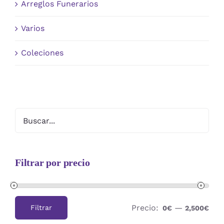
Arreglos Funerarios
Varios
Coleciones
Filtrar por precio
Precio:
—
Filtrar
0€
2,500€
Precio
Precio