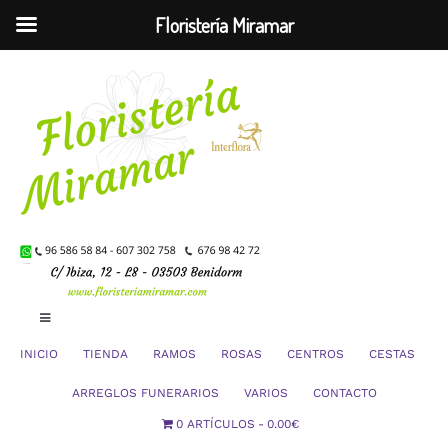
Floristería Miramar
Saltar
al
contenido
Toggle
Navigation
INICIO
TIENDA
RAMOS
ROSAS
CENTROS
CESTAS
Mi Cuenta
ARREGLOS FUNERARIOS
VARIOS
CONTACTO
0 ARTÍCULOS
0.00€
Carrito