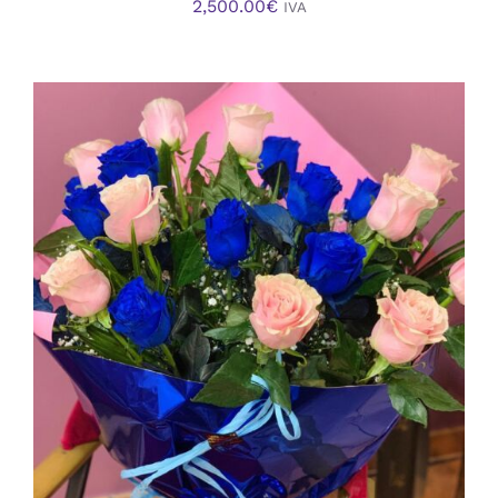
2,500.00
€
IVA
AÑADIR AL CARRITO
/
DETALLES