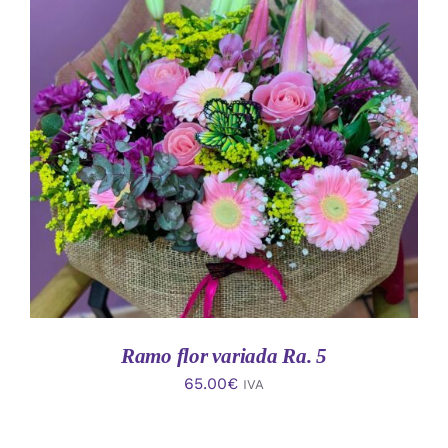
AÑADIR AL CARRITO
/
DETALLES
Ramo flor variada Ra. 5
65.00
€
IVA