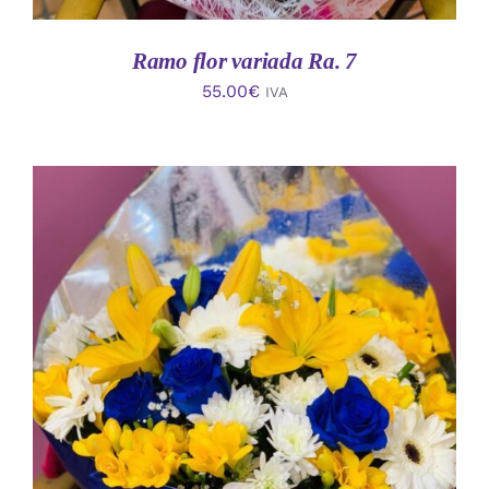
Ramo flor variada Ra. 7
55.00
€
IVA
AÑADIR AL CARRITO
/
DETALLES