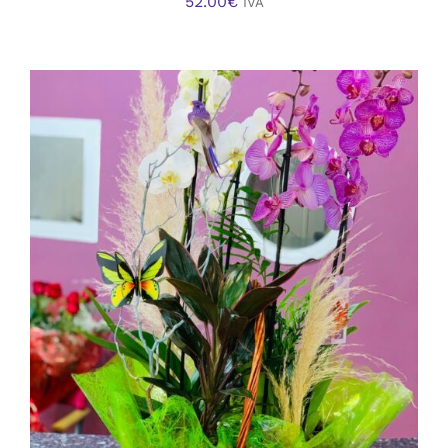
52.00
€
IVA
AÑADIR AL CARRITO
/
DETALLES