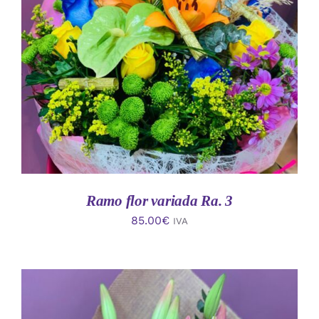
AÑADIR AL CARRITO
/
DETALLES
Ramo flor variada Ra. 3
85.00
€
IVA