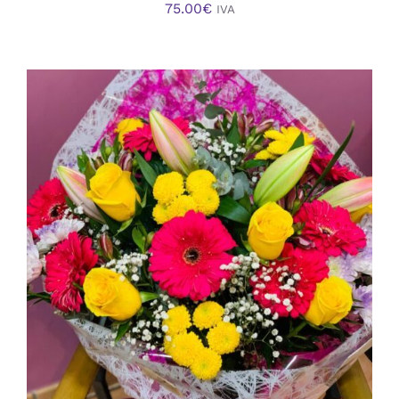
75.00
€
IVA
AÑADIR AL CARRITO
/
DETALLES