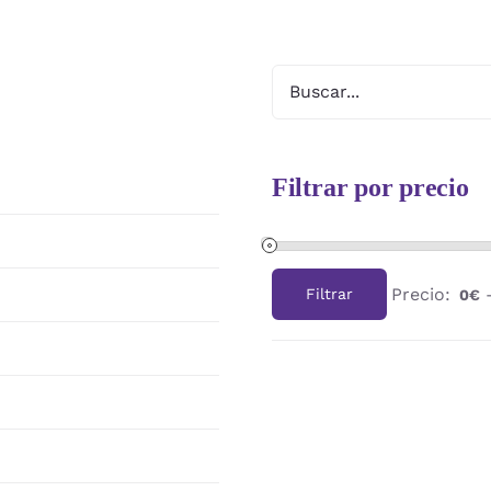
Filtrar por precio
Precio:
Filtrar
0€
Precio
Precio
mínimo
máximo