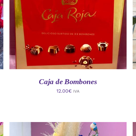
AÑADIR AL CARRITO
/
VISTA RAPIDA
Caja de Bombones
12.00
€
IVA