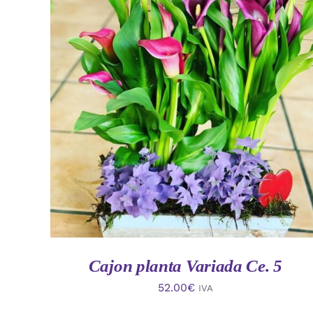
AÑADIR AL CARRITO
/
VISTA RAPIDA
Cajon planta Variada Ce. 5
52.00
€
IVA