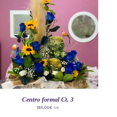
AÑADIR AL CARRITO
/
VISTA RAPIDA
Centro formal Ct. 3
185.00
€
IVA