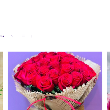
tos
AÑADIR AL CARRITO
/
VISTA RAPIDA