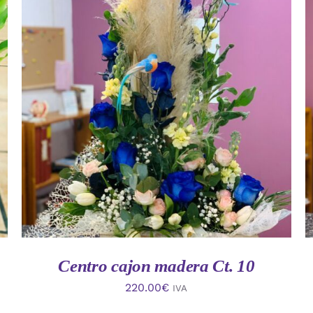
AÑADIR AL CARRITO
/
VISTA RAPIDA
Centro cajon madera Ct. 10
220.00
€
IVA