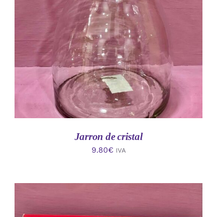
AÑADIR AL CARRITO
/
DETALLES
Jarron de cristal
9.80
€
IVA