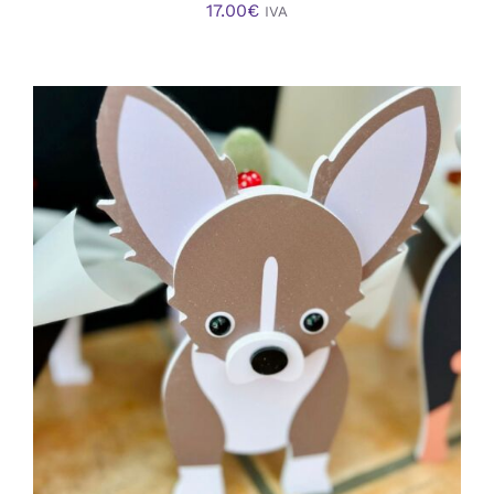
17.00
€
IVA
AÑADIR AL CARRITO
/
DETALLES