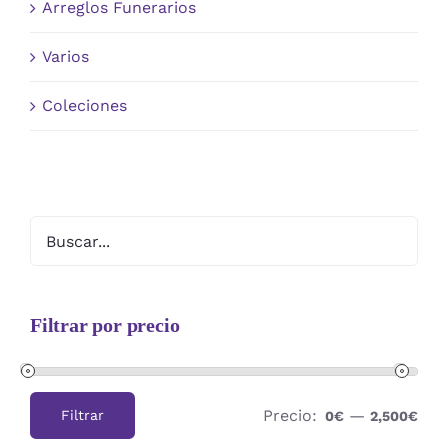
Arreglos Funerarios
Varios
Coleciones
Filtrar por precio
Precio:
—
Filtrar
0€
2,500€
Precio
Precio