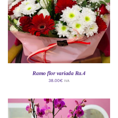
AÑADIR AL CARRITO
/
DETALLES
Ramo flor variada Ra.4
38.00
€
IVA