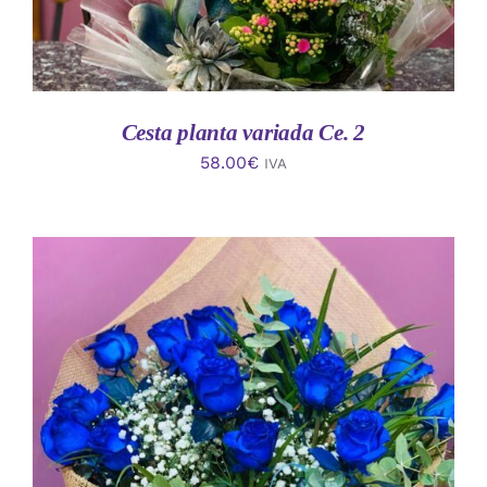
Cesta planta variada Ce. 2
58.00
€
IVA
AÑADIR AL CARRITO
/
DETALLES