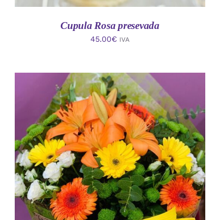
Cupula Rosa presevada
45.00
€
IVA
AÑADIR AL CARRITO
/
DETALLES