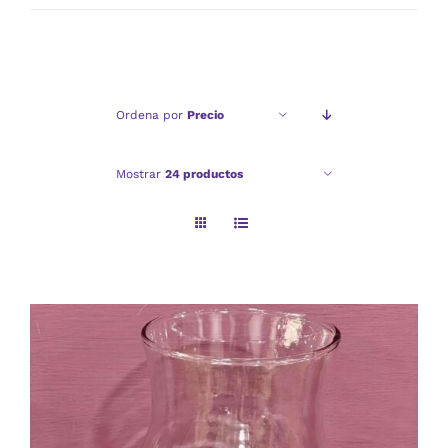
mínimo
máximo
Ordena por
Precio
Mostrar
24 productos