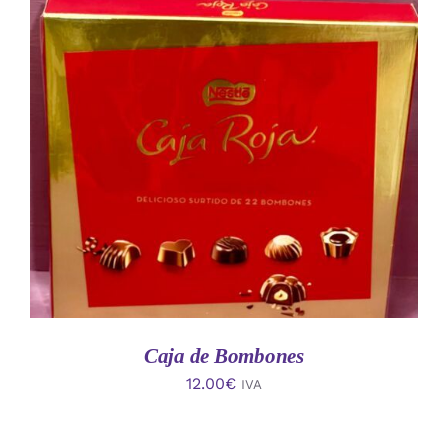
AÑADIR AL CARRITO
/
DETALLES
Caja de Bombones
12.00
€
IVA