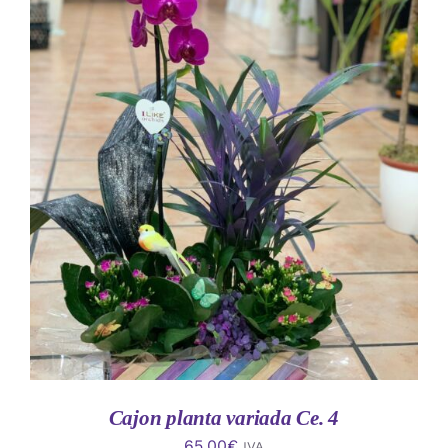
AÑADIR AL CARRITO
/
DETALLES
Cajon planta variada Ce. 4
65.00
€
IVA