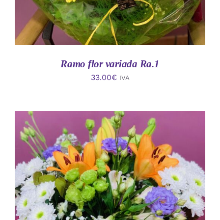
Ramo flor variada Ra.1
33.00
€
IVA
AÑADIR AL CARRITO
/
DETALLES