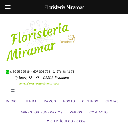
Floristería Miramar
Saltar
al
contenido
Toggle
Navigation
INICIO
TIENDA
RAMOS
ROSAS
CENTROS
CESTAS
Mi Cuenta
ARREGLOS FUNERARIOS
VARIOS
CONTACTO
0 ARTÍCULOS
0.00€
Carrito