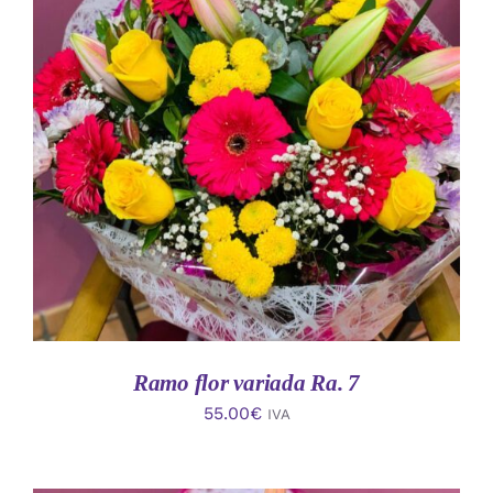
AÑADIR AL CARRITO
/
DETALLES
Ramo flor variada Ra. 7
55.00
€
IVA