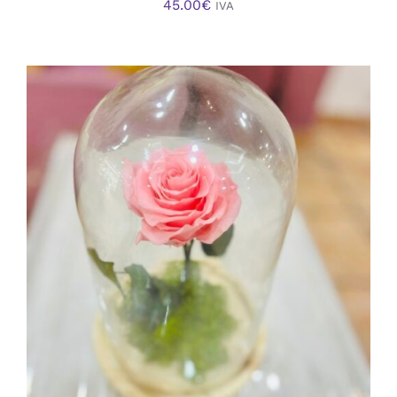
45.00
€
IVA
AÑADIR AL CARRITO
/
DETALLES