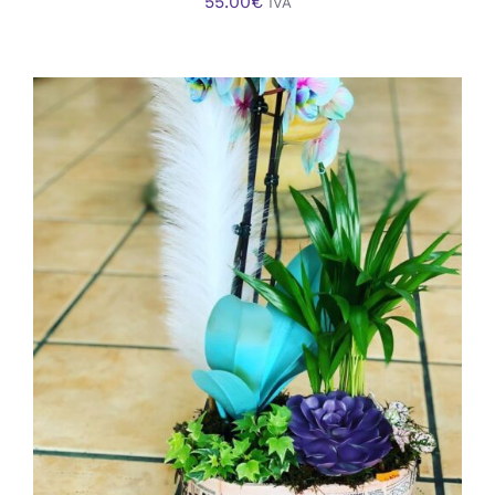
55.00
€
IVA
AÑADIR AL CARRITO
/
DETALLES