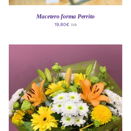
Macetero forma Perrito
19.80
€
IVA
AÑADIR AL CARRITO
/
DETALLES