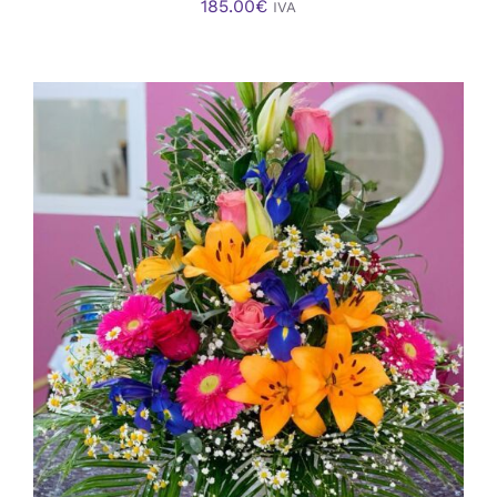
185.00
€
IVA
AÑADIR AL CARRITO
/
DETALLES