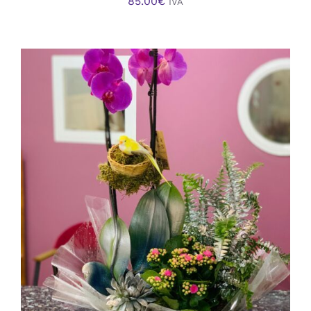
85.00
€
IVA
AÑADIR AL CARRITO
/
DETALLES