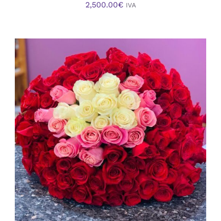
2,500.00
€
IVA
AÑADIR AL CARRITO
/
DETALLES