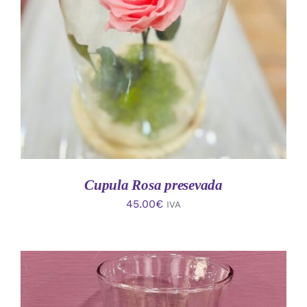
AÑADIR AL CARRITO
/
DETALLES
Cupula Rosa presevada
45.00
€
IVA