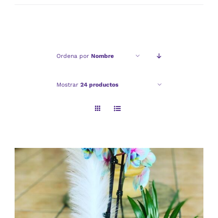
mínimo
máximo
Ordena por
Nombre
Mostrar
24 productos