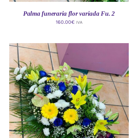
Palma funeraria flor variada Fu. 2
160.00
€
IVA
AÑADIR AL CARRITO
/
DETALLES