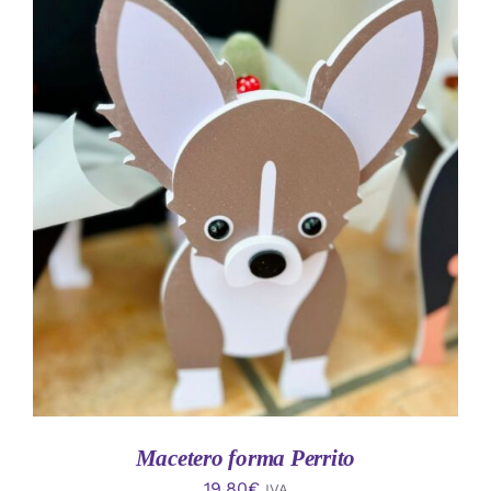
AÑADIR AL CARRITO
/
DETALLES
Macetero forma Perrito
19.80
€
IVA