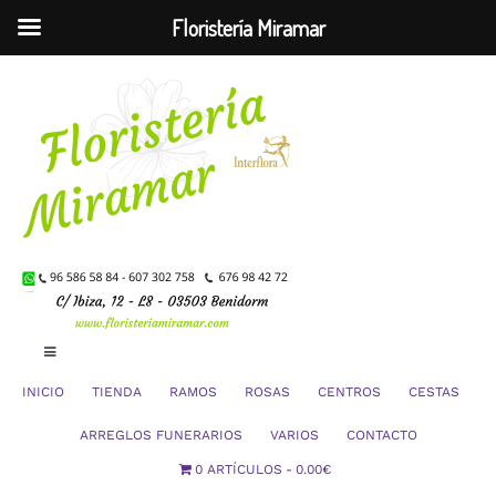
Floristería Miramar
Saltar
al
contenido
Toggle
Navigation
INICIO
TIENDA
RAMOS
ROSAS
CENTROS
CESTAS
Mi Cuenta
ARREGLOS FUNERARIOS
VARIOS
CONTACTO
0 ARTÍCULOS
0.00€
Carrito