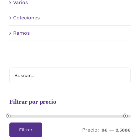
Varios
Coleciones
Ramos
Filtrar por precio
Precio:
—
Filtrar
0€
2,500€
Precio
Precio