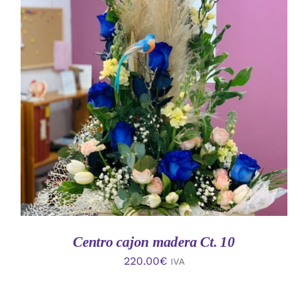
AÑADIR AL CARRITO
/
DETALLES
Centro cajon madera Ct. 10
220.00
€
IVA