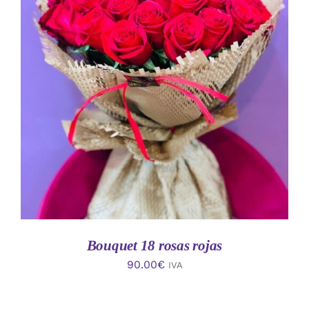
AÑADIR AL CARRITO
/
DETALLES
Bouquet 18 rosas rojas
90.00
€
IVA