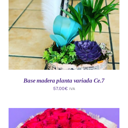
AÑADIR AL CARRITO
/
DETALLES
Base madera planta variada Ce.7
57.00
€
IVA