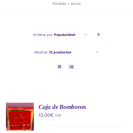
Portada
»
Varios
Checkout
Ordena por
Popularidad
Politica de privacidad
Mostrar
12 productos
Caja de Bombones
AÑADIR
AL
12.00
€
IVA
CARRITO
/
DETALLES