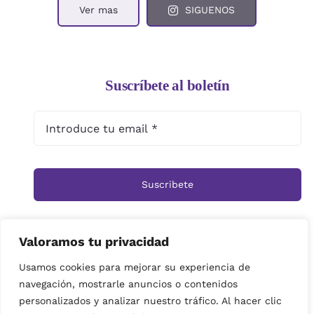
Ver mas
SIGUENOS
Suscríbete al boletín
Suscribete
Valoramos tu privacidad
Inicio
Tienda
Ramos
Rosas
Centros
Usamos cookies para mejorar su experiencia de
navegación, mostrarle anuncios o contenidos
Cestas
Arreglos Funerarios
Contacto
personalizados y analizar nuestro tráfico. Al hacer clic
Política de privacidad