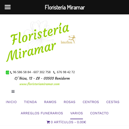
Floristería Miramar
Saltar
al
contenido
Toggle
Navigation
INICIO
TIENDA
RAMOS
ROSAS
CENTROS
CESTAS
Mi Cuenta
ARREGLOS FUNERARIOS
VARIOS
CONTACTO
0 ARTÍCULOS
0.00€
Carrito