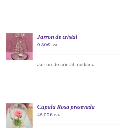
Jarron de cristal
AÑADIR
AL
9.80
€
IVA
CARRITO
/
DETALLES
Jarron de cristal mediano
Cupula Rosa presevada
AÑADIR
AL
45.00
€
IVA
CARRITO
/