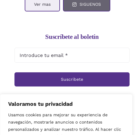
Ver mas
SIGUENOS
Suscríbete al boletín
Suscribete
Valoramos tu privacidad
Inicio
Tienda
Ramos
Rosas
Centros
Usamos cookies para mejorar su experiencia de
navegación, mostrarle anuncios o contenidos
Cestas
Arreglos Funerarios
Contacto
personalizados y analizar nuestro tráfico. Al hacer clic
Política de privacidad