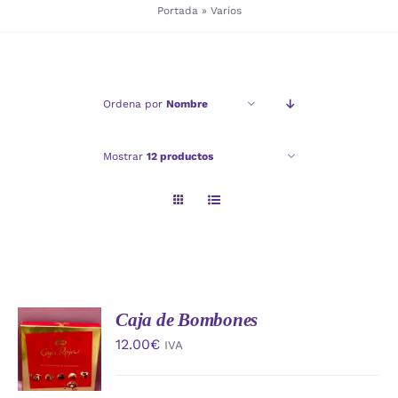
Portada
»
Varios
Checkout
Ordena por
Nombre
Politica de privacidad
Mostrar
12 productos
Caja de Bombones
AÑADIR
AL
12.00
€
IVA
CARRITO
/
DETALLES