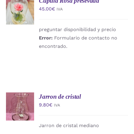
Cupula Rosa presevada
AL
45.00
€
IVA
CARRITO
/
DETALLES
preguntar disponibilidad y precio
Error:
Formulario de contacto no
encontrado.
Jarron de cristal
AÑADIR
AL
9.80
€
IVA
CARRITO
/
DETALLES
Jarron de cristal mediano