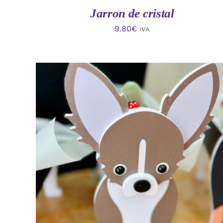
Jarron de cristal
9.80
€
IVA
AÑADIR AL CARRITO
/
VISTA RAPIDA