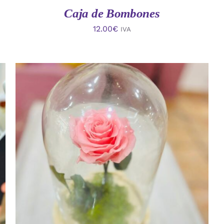
Caja de Bombones
12.00
€
IVA
AÑADIR AL CARRITO
/
VISTA RAPIDA