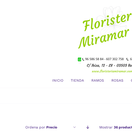
Saltar
al
contenido
INICIO
TIENDA
RAMOS
ROSAS
Ordena por
Precio
Mostrar
36 produc