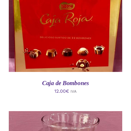
AÑADIR AL CARRITO
/
DETALLES
Caja de Bombones
12.00
€
IVA