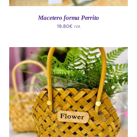
Macetero forma Perrito
19.80
€
IVA
AÑADIR AL CARRITO
/
DETALLES