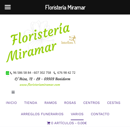
Floristería Miramar
Saltar
al
contenido
Toggle
Navigation
INICIO
TIENDA
RAMOS
ROSAS
CENTROS
CESTAS
Mi Cuenta
ARREGLOS FUNERARIOS
VARIOS
CONTACTO
0 ARTÍCULOS
0.00€
Carrito