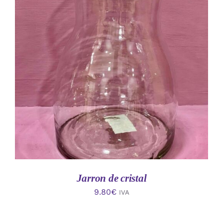
AÑADIR AL CARRITO
/
DETALLES
Jarron de cristal
9.80
€
IVA