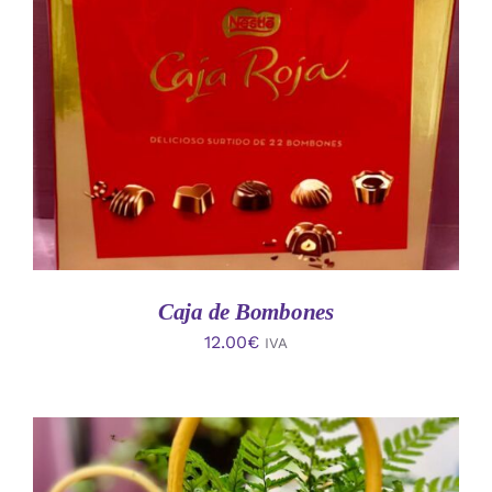
AÑADIR AL CARRITO
/
DETALLES
Caja de Bombones
12.00
€
IVA