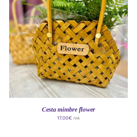
AÑADIR AL CARRITO
/
DETALLES
Cesta mimbre flower
17.00
€
IVA