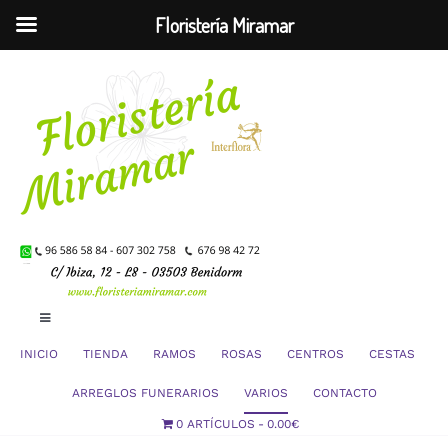
Floristería Miramar
Saltar
al
contenido
Toggle
Navigation
INICIO
TIENDA
RAMOS
ROSAS
CENTROS
CESTAS
Mi Cuenta
ARREGLOS FUNERARIOS
VARIOS
CONTACTO
0 ARTÍCULOS
0.00€
Carrito