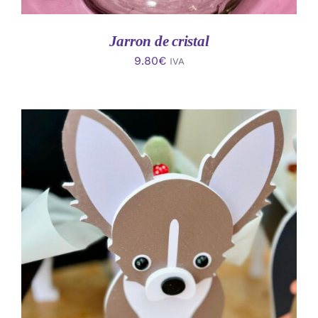
Jarron de cristal
9.80
€
IVA
AÑADIR AL CARRITO
/
DETALLES