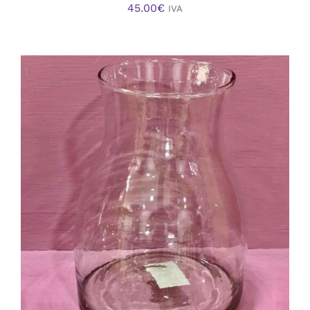
45.00
€
IVA
AÑADIR AL CARRITO
/
DETALLES