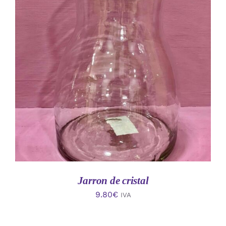
AÑADIR AL CARRITO
/
DETALLES
Jarron de cristal
9.80
€
IVA