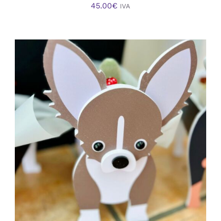
45.00
€
IVA
AÑADIR AL CARRITO
/
DETALLES