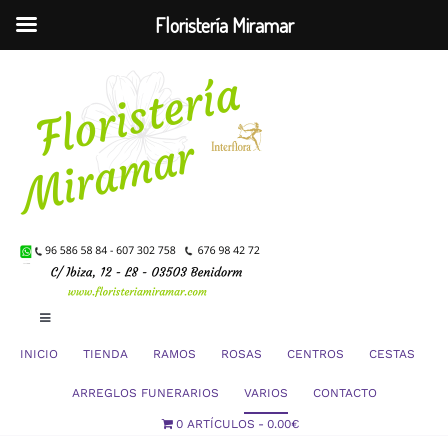
Floristería Miramar
Saltar
al
contenido
Toggle
Navigation
INICIO
TIENDA
RAMOS
ROSAS
CENTROS
CESTAS
Mi Cuenta
ARREGLOS FUNERARIOS
VARIOS
CONTACTO
0 ARTÍCULOS
0.00€
Carrito