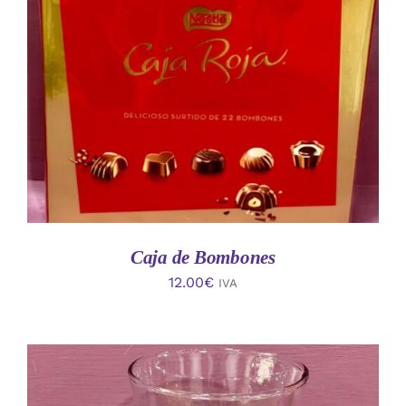
AÑADIR AL CARRITO
/
DETALLES
Caja de Bombones
12.00
€
IVA