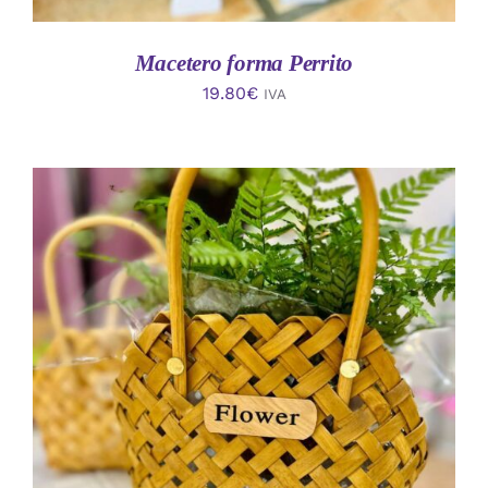
Macetero forma Perrito
19.80
€
IVA
AÑADIR AL CARRITO
/
DETALLES