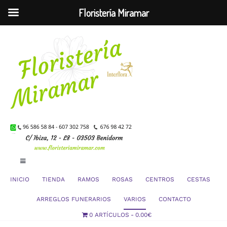
Floristería Miramar
Saltar
al
contenido
Toggle
Navigation
INICIO
TIENDA
RAMOS
ROSAS
CENTROS
CESTAS
Mi Cuenta
ARREGLOS FUNERARIOS
VARIOS
CONTACTO
0 ARTÍCULOS
0.00€
Carrito