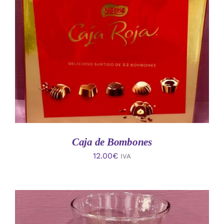
AÑADIR AL CARRITO
/
DETALLES
Caja de Bombones
12.00
€
IVA