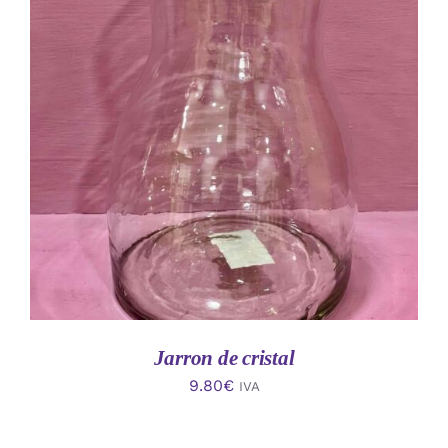
AÑADIR AL CARRITO
/
DETALLES
Jarron de cristal
9.80
€
IVA