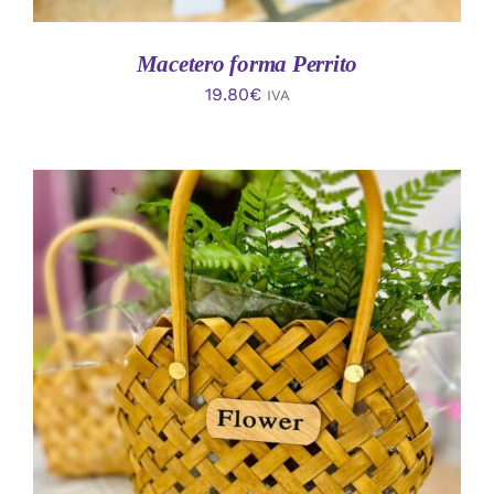
Macetero forma Perrito
19.80
€
IVA
AÑADIR AL CARRITO
/
DETALLES