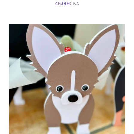
45.00
€
IVA
AÑADIR AL CARRITO
/
DETALLES