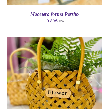
Macetero forma Perrito
19.80
€
IVA
AÑADIR AL CARRITO
/
DETALLES