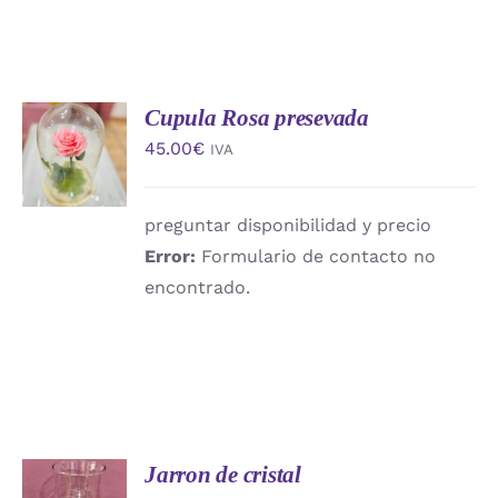
Cupula Rosa presevada
AÑADIR
AL
45.00
€
IVA
CARRITO
/
DETALLES
preguntar disponibilidad y precio
Error:
Formulario de contacto no
encontrado.
Jarron de cristal
AÑADIR
AL