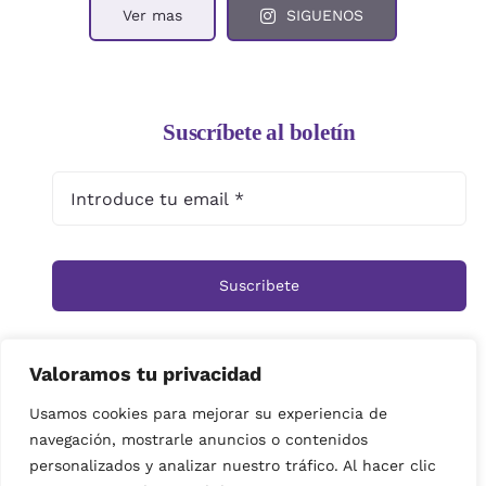
Ver mas
SIGUENOS
Suscríbete al boletín
Suscribete
Valoramos tu privacidad
Inicio
Tienda
Ramos
Rosas
Centros
Usamos cookies para mejorar su experiencia de
navegación, mostrarle anuncios o contenidos
Cestas
Arreglos Funerarios
Contacto
personalizados y analizar nuestro tráfico. Al hacer clic
Política de privacidad