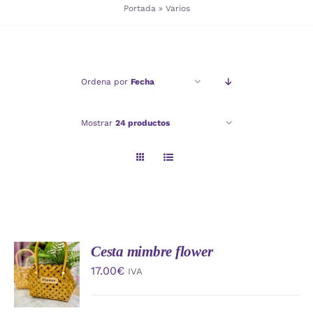
Portada
»
Varios
Checkout
Ordena por
Fecha
Politica de privacidad
Mostrar
24 productos
Cesta mimbre flower
AÑADIR
AL
17.00
€
IVA
CARRITO
/
DETALLES