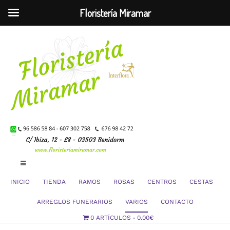
Floristería Miramar
Saltar
al
contenido
Toggle
Navigation
INICIO
TIENDA
RAMOS
ROSAS
CENTROS
CESTAS
Mi Cuenta
ARREGLOS FUNERARIOS
VARIOS
CONTACTO
0 ARTÍCULOS
0.00€
Carrito