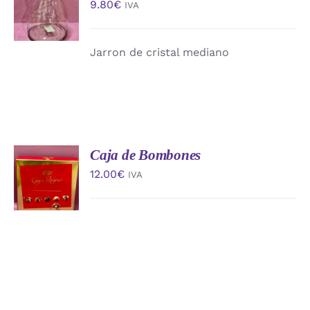
9.80
€
IVA
CARRITO
/
DETALLES
Jarron de cristal mediano
Caja de Bombones
AÑADIR
AL
12.00
€
IVA
CARRITO
/
DETALLES