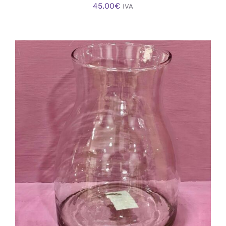
45.00
€
IVA
AÑADIR AL CARRITO
/
DETALLES