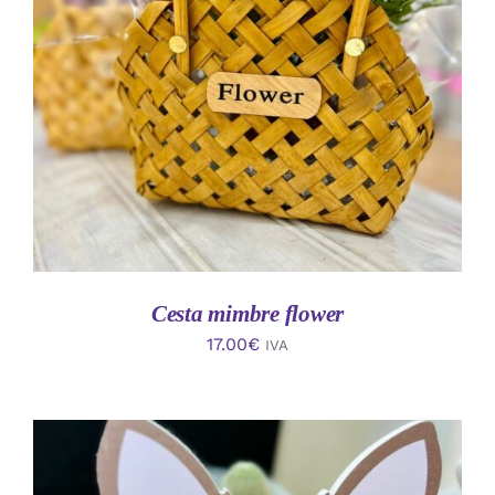
AÑADIR AL CARRITO
/
DETALLES
Cesta mimbre flower
17.00
€
IVA