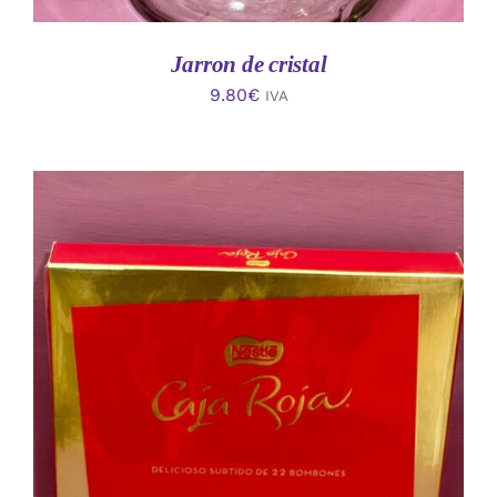
Jarron de cristal
9.80
€
IVA
AÑADIR AL CARRITO
/
DETALLES