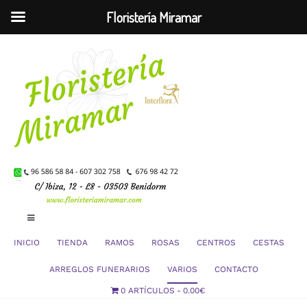
Floristería Miramar
Saltar
al
contenido
Toggle
Navigation
INICIO
TIENDA
RAMOS
ROSAS
CENTROS
CESTAS
Mi Cuenta
ARREGLOS FUNERARIOS
VARIOS
CONTACTO
0 ARTÍCULOS
0.00€
Carrito