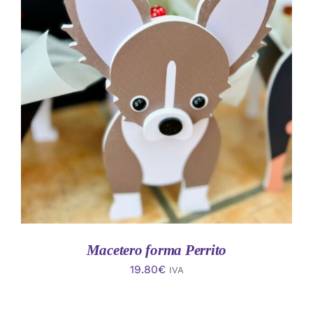
AÑADIR AL CARRITO
/
DETALLES
Macetero forma Perrito
19.80
€
IVA