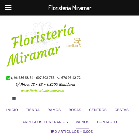
Floristería Miramar
Saltar
al
contenido
Toggle
Navigation
INICIO
TIENDA
RAMOS
ROSAS
CENTROS
CESTAS
Mi Cuenta
ARREGLOS FUNERARIOS
VARIOS
CONTACTO
0 ARTÍCULOS
0.00€
Carrito