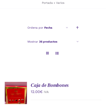
Portada
»
Varios
Checkout
Ordena por
Fecha
Politica de privacidad
Mostrar
36 productos
Caja de Bombones
AÑADIR
AL
12.00
€
IVA
CARRITO
/
DETALLES