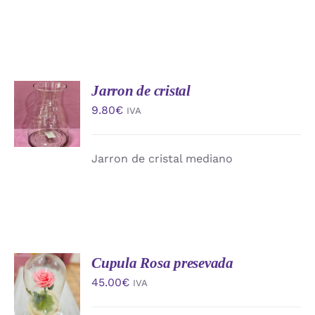
Jarron de cristal
AÑADIR
AL
9.80
€
IVA
CARRITO
/
DETALLES
Jarron de cristal mediano
Cupula Rosa presevada
AÑADIR
AL
45.00
€
IVA
CARRITO
/