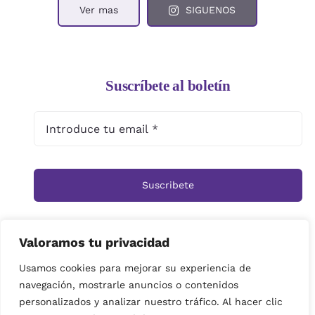
Ver mas
SIGUENOS
Suscríbete al boletín
Suscribete
Valoramos tu privacidad
Inicio
Tienda
Ramos
Rosas
Centros
Usamos cookies para mejorar su experiencia de
navegación, mostrarle anuncios o contenidos
Cestas
Arreglos Funerarios
Contacto
personalizados y analizar nuestro tráfico. Al hacer clic
Política de privacidad