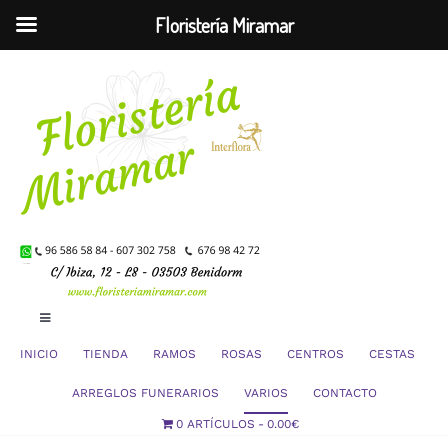
Floristería Miramar
Saltar
al
contenido
Toggle
Navigation
INICIO
TIENDA
RAMOS
ROSAS
CENTROS
CESTAS
Mi Cuenta
ARREGLOS FUNERARIOS
VARIOS
CONTACTO
0 ARTÍCULOS
0.00€
Carrito