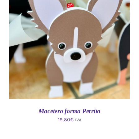
AÑADIR AL CARRITO
/
DETALLES
Macetero forma Perrito
19.80
€
IVA