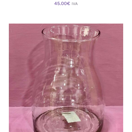
45.00
€
IVA
AÑADIR AL CARRITO
/
DETALLES