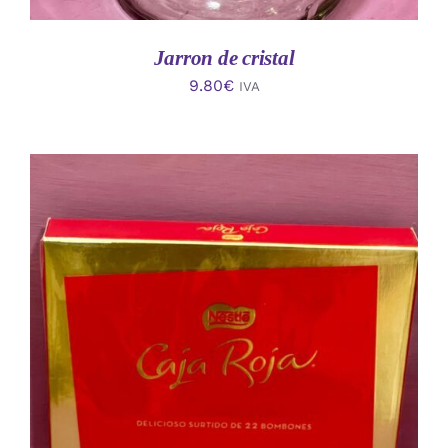
Jarron de cristal
9.80
€
IVA
AÑADIR AL CARRITO
/
DETALLES