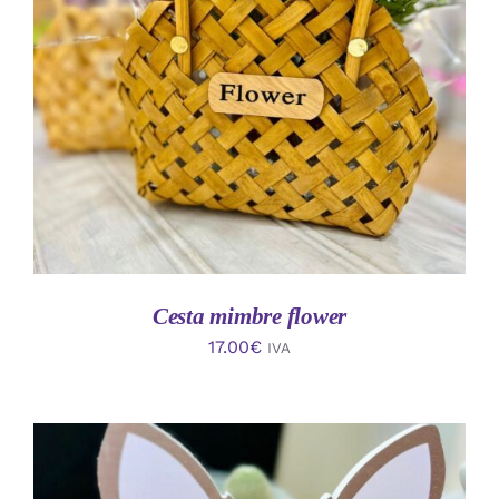
AÑADIR AL CARRITO
/
DETALLES
Cesta mimbre flower
17.00
€
IVA