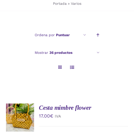
Portada
»
Varios
Checkout
Ordena por
Puntuar
Politica de privacidad
Mostrar
36 productos
Cesta mimbre flower
AÑADIR
AL
17.00
€
IVA
CARRITO
/
DETALLES