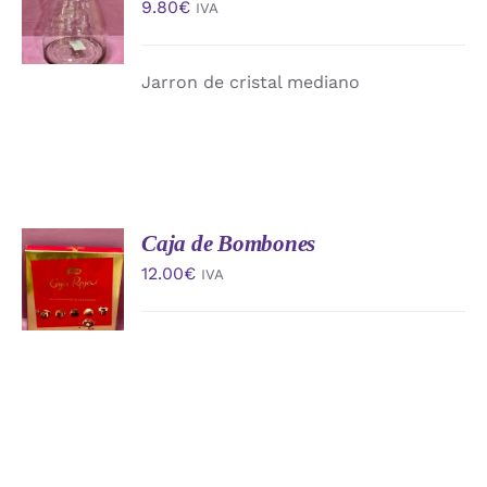
9.80
€
IVA
CARRITO
/
DETALLES
Jarron de cristal mediano
Caja de Bombones
AÑADIR
AL
12.00
€
IVA
CARRITO
/
DETALLES