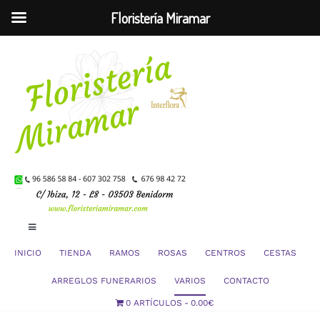
Floristería Miramar
Saltar
al
contenido
Toggle
Navigation
INICIO
TIENDA
RAMOS
ROSAS
CENTROS
CESTAS
Mi Cuenta
ARREGLOS FUNERARIOS
VARIOS
CONTACTO
0 ARTÍCULOS
0.00€
Carrito