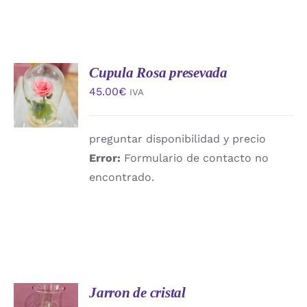
Cupula Rosa presevada
AÑADIR
AL
45.00
€
IVA
CARRITO
/
DETALLES
preguntar disponibilidad y precio
Error:
Formulario de contacto no
encontrado.
Jarron de cristal
AÑADIR
AL