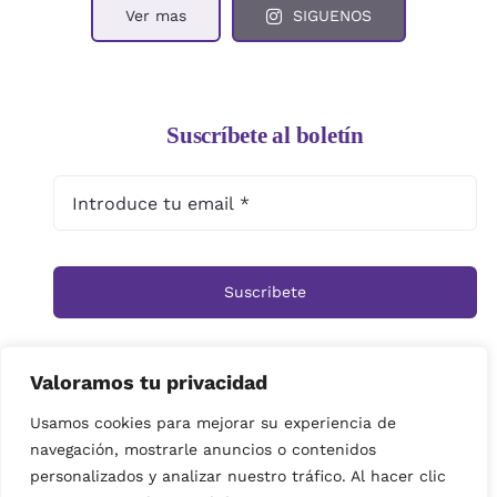
Ver mas
SIGUENOS
Suscríbete al boletín
Suscribete
Valoramos tu privacidad
Inicio
Tienda
Ramos
Rosas
Centros
Usamos cookies para mejorar su experiencia de
navegación, mostrarle anuncios o contenidos
Cestas
Arreglos Funerarios
Contacto
personalizados y analizar nuestro tráfico. Al hacer clic
Política de privacidad