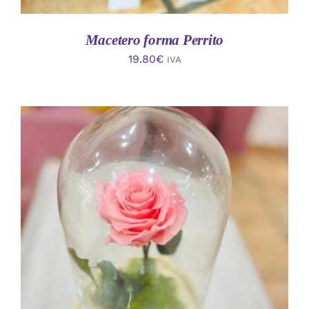
Macetero forma Perrito
19.80
€
IVA
AÑADIR AL CARRITO
/
DETALLES