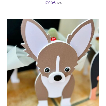
17.00
€
IVA
AÑADIR AL CARRITO
/
DETALLES