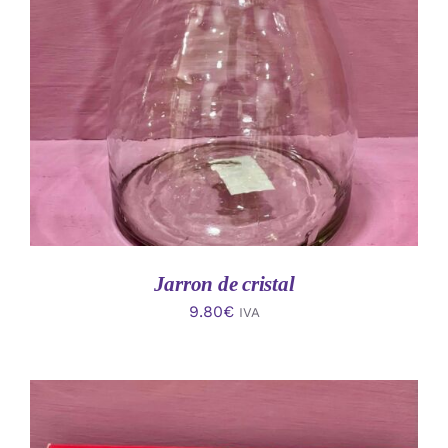
AÑADIR AL CARRITO
/
DETALLES
Jarron de cristal
9.80
€
IVA