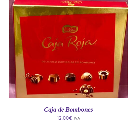
AÑADIR AL CARRITO
/
DETALLES
Caja de Bombones
12.00
€
IVA