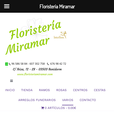
Floristería Miramar
Saltar
al
contenido
Toggle
Navigation
INICIO
TIENDA
RAMOS
ROSAS
CENTROS
CESTAS
Mi Cuenta
ARREGLOS FUNERARIOS
VARIOS
CONTACTO
0 ARTÍCULOS
0.00€
Carrito