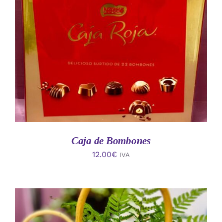
AÑADIR AL CARRITO
/
DETALLES
Caja de Bombones
12.00
€
IVA