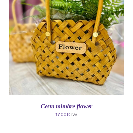
AÑADIR AL CARRITO
/
DETALLES
Cesta mimbre flower
17.00
€
IVA