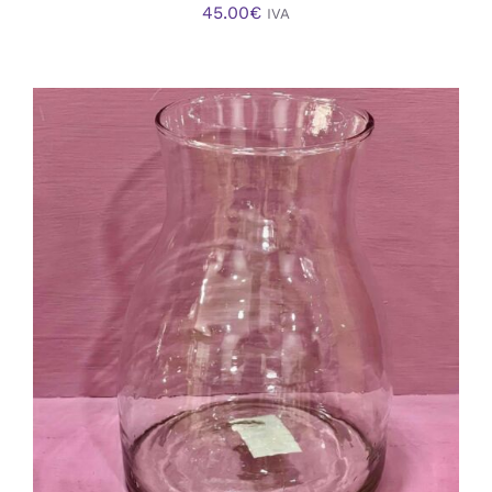
45.00
€
IVA
AÑADIR AL CARRITO
/
DETALLES