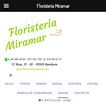
Floristería Miramar
Saltar
al
contenido
Toggle
Navigation
INICIO
TIENDA
RAMOS
ROSAS
CENTROS
CESTAS
Mi Cuenta
ARREGLOS FUNERARIOS
VARIOS
CONTACTO
0 ARTÍCULOS
0.00€
Carrito