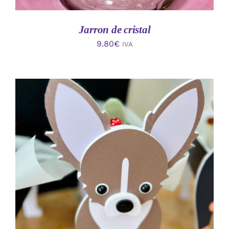
Jarron de cristal
9.80
€
IVA
AÑADIR AL CARRITO
/
DETALLES