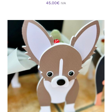
45.00
€
IVA
AÑADIR AL CARRITO
/
DETALLES