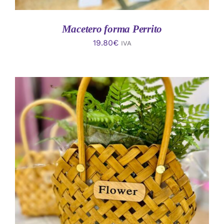
Macetero forma Perrito
19.80
€
IVA
AÑADIR AL CARRITO
/
DETALLES