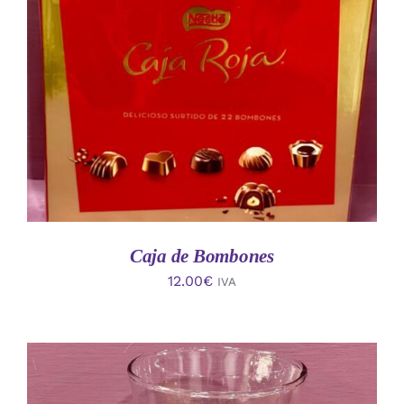
AÑADIR AL CARRITO
/
DETALLES
Caja de Bombones
12.00
€
IVA