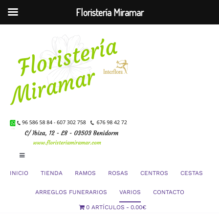
Floristería Miramar
Saltar
al
contenido
Toggle
Navigation
INICIO
TIENDA
RAMOS
ROSAS
CENTROS
CESTAS
Mi Cuenta
ARREGLOS FUNERARIOS
VARIOS
CONTACTO
0 ARTÍCULOS
0.00€
Carrito