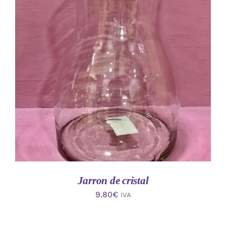
AÑADIR AL CARRITO
/
DETALLES
Jarron de cristal
9.80
€
IVA