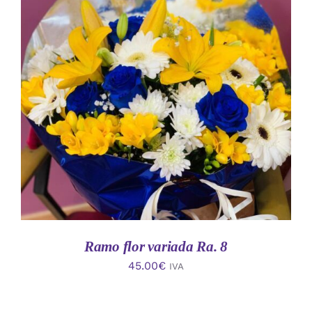
AÑADIR AL CARRITO
/
DETALLES
Ramo flor variada Ra. 8
45.00
€
IVA