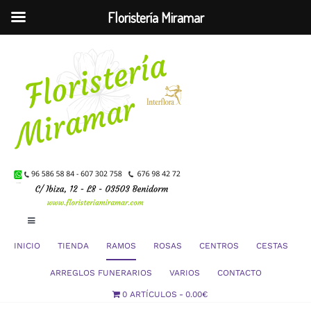
Floristería Miramar
Saltar
al
contenido
Toggle
Navigation
INICIO
TIENDA
RAMOS
ROSAS
CENTROS
CESTAS
Mi Cuenta
ARREGLOS FUNERARIOS
VARIOS
CONTACTO
0 ARTÍCULOS
0.00€
Carrito