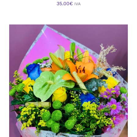
35.00
€
IVA
AÑADIR AL CARRITO
/
DETALLES