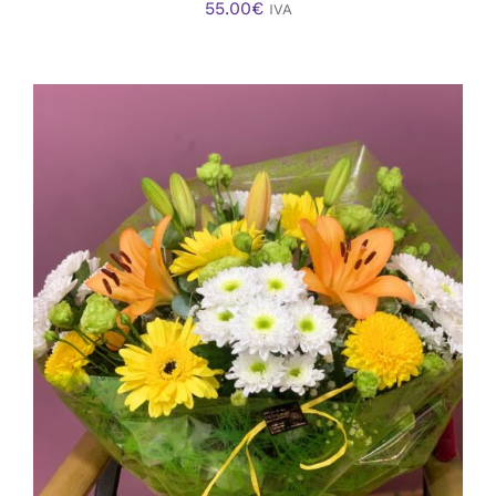
55.00
€
IVA
AÑADIR AL CARRITO
/
DETALLES