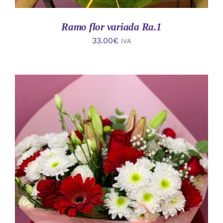
Ramo flor variada Ra.1
33.00
€
IVA
AÑADIR AL CARRITO
/
DETALLES