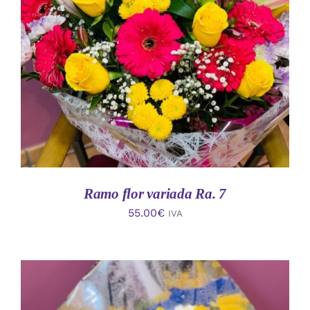
AÑADIR AL CARRITO
/
DETALLES
Ramo flor variada Ra. 7
55.00
€
IVA