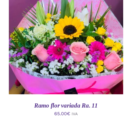
AÑADIR AL CARRITO
/
DETALLES
Ramo flor variada Ra. 11
65.00
€
IVA